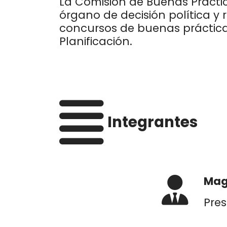
La Comisión de Buenas Práctic
de
órgano de decisión política y 
accesibilidad.
concursos de buenas prácticas
Planificación.
Integrantes
Magi
Pres