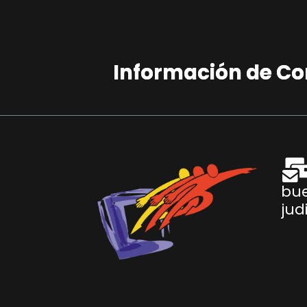
Información de C
bu
jud