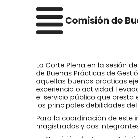
personas
con
Comisión de Bu
discapacidad
visual
que
están
usando
un
La Corte Plena en la sesión de
lector
de Buenas Prácticas de Gestió
de
aquellas buenas prácticas eje
pantalla;
Presione
experiencia o actividad lleva
Control-
el servicio público que presta
F10
los principales debilidades del
para
Para la coordinación de este 
abrir
un
magistrados y dos integrantes
menú