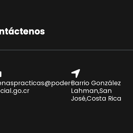
ontáctenos
enaspracticas@poder-
Barrio González
icial.go.cr
Lahman,San
José,Costa Rica